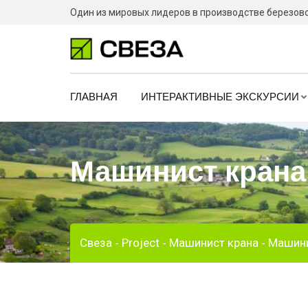
Skip
Один из мировых лидеров в производстве березов
to
content
ГЛАВНАЯ
ИНТЕРАКТИВНЫЕ ЭКСКУРСИИ
Машинист крана
Свеза
Project
Машинист крана
Машини
-
-
-