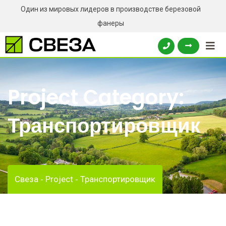
Skip
Один из мировых лидеров в производстве березовой
to
фанеры
content
Project Category:
Транспортировщик
Свеза
Project
Транспортировщик
-
-