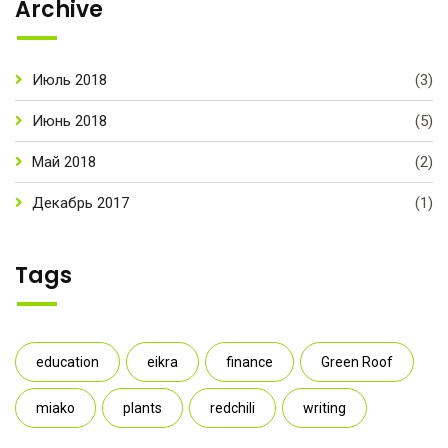
Archive
Июль 2018
(3)
Июнь 2018
(5)
Май 2018
(2)
Декабрь 2017
(1)
Tags
education
eikra
finance
Green Roof
miako
plants
redchili
writing