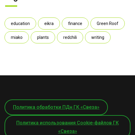
education
eikra
finance
Green Roof
miako
plants
redchili
writing
Политика обработки ПДн ГК «Свеза»
Политика использования Cookie-файлов ГК
«Свеза»