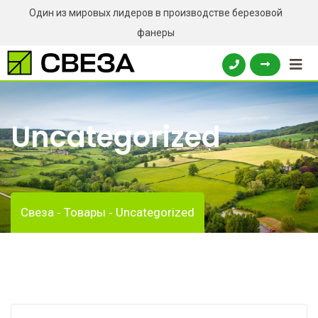
Skip
Один из мировых лидеров в производстве березовой
to
фанеры
content
Uncategorized
Свеза
Товары
Uncategorized
-
-