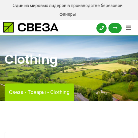
Skip
Один из мировых лидеров в производстве березовой
to
фанеры
content
Clothing
Свеза
Товары
Clothing
-
-