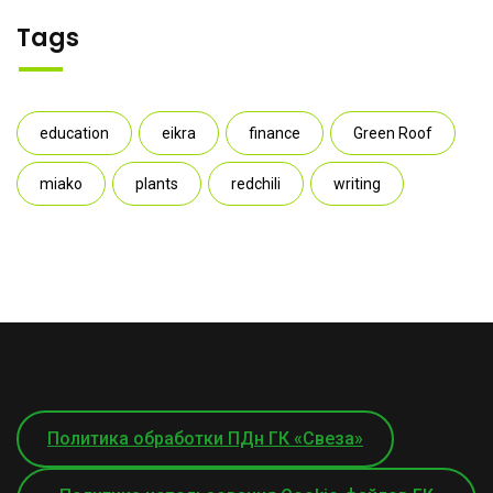
Tags
education
eikra
finance
Green Roof
miako
plants
redchili
writing
Политика обработки ПДн ГК «Свеза»