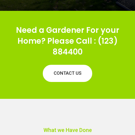
Need a Gardener For your
Home? Please Call : (123)
884400
CONTACT US
What we Have Done