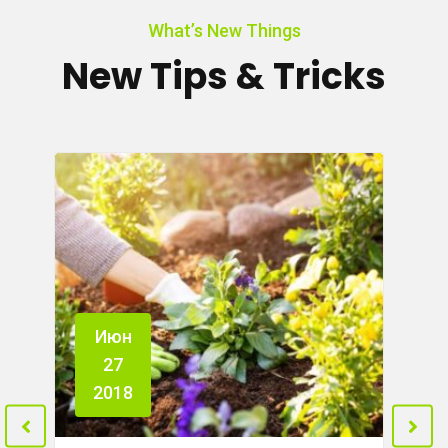
What’s New Things
New Tips & Tricks
Июн
27
2018