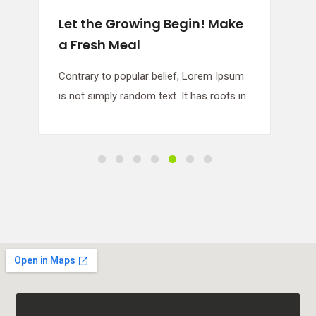
Let the Growing Begin! Make
S
a Fresh Meal
H
Contrary to popular belief, Lorem Ipsum
C
is not simply random text. It has roots in
i